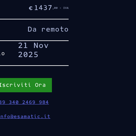
1437
€
,00 + IVA
Da remoto
21 Nov
io
2025
Iscriviti Ora
39 340 2469 984
info@esamatic.it