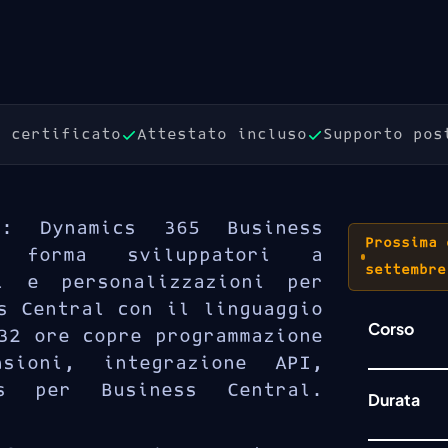
T certificato
Attestato incluso
Supporto pos
0: Dynamics 365 Business
Prossima 
r forma sviluppatori a
settembre
i e personalizzazioni per
s Central con il linguaggio
Corso
32 ore copre programmazione
sioni, integrazione API,
s per Business Central.
Durata