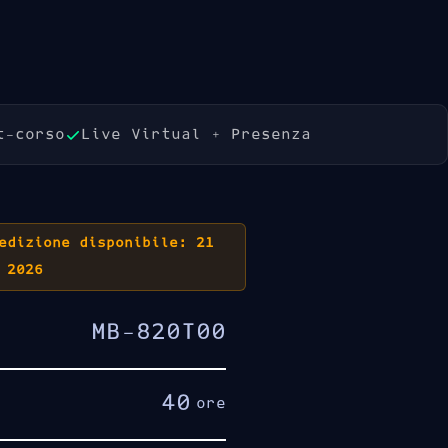
Prenota Ora
t-corso
Live Virtual + Presenza
edizione disponibile: 21
 2026
MB-820T00
40
ore