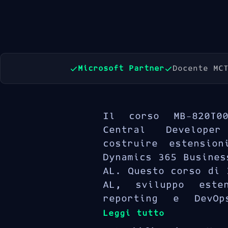
Microsoft Partner
Docente MC
Il corso MB-820T0
Central Develope
costruire estension
Dynamics 365 Busines
AL. Questo corso di 
AL, sviluppo esten
reporting e DevOp
Leggi tutto