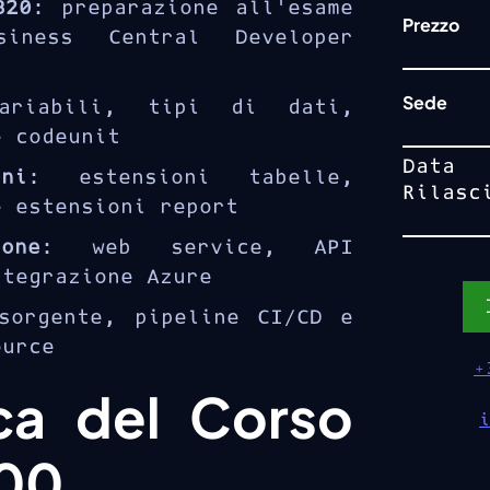
820
: preparazione all'esame
Prezzo
iness Central Developer
Sede
ariabili, tipi di dati,
e codeunit
Data
ni
: estensioni tabelle,
Rilasc
e estensioni report
one
: web service, API
ntegrazione Azure
sorgente, pipeline CI/CD e
ource
+
ca del Corso
00