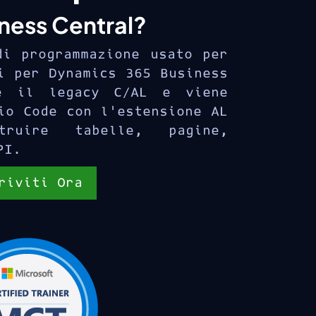
iness Central?
di programmazione usato per
i per Dynamics 365 Business
ce il legacy C/AL e viene
io Code con l'estensione AL
truire tabelle, pagine,
PI.
riviti Ora