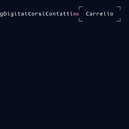
g
Digital
Corsi
Contatti
Carrello
5
Date Disponibili
21 set 2026
19 ott 2026
16 nov 2026