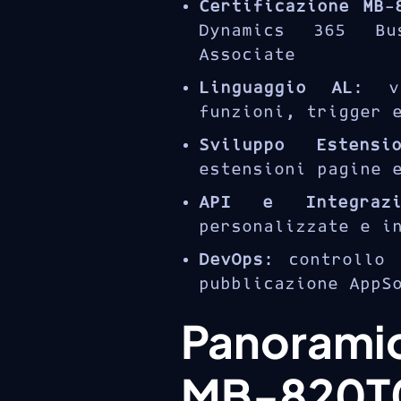
Certificazione MB-
Dynamics 365 Bus
Associate
Linguaggio AL
: v
funzioni, trigger 
Sviluppo Estensio
estensioni pagine 
API e Integrazi
personalizzate e i
DevOps
: controllo 
pubblicazione AppS
Panorami
MB-820T