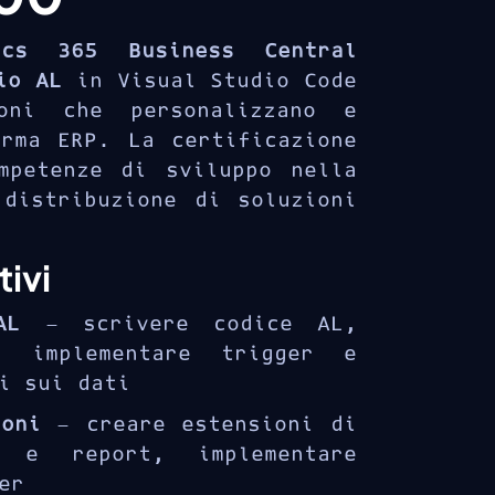
ics 365 Business Central
io AL
in Visual Studio Code
oni che personalizzano e
orma ERP. La certificazione
mpetenze di sviluppo nella
 distribuzione di soluzioni
ivi
AL
— scrivere codice AL,
, implementare trigger e
i sui dati
ioni
— creare estensioni di
e e report, implementare
er