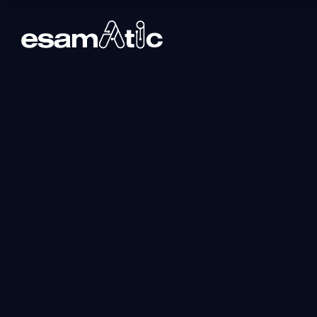
MB-820T00: Svi
Business Central