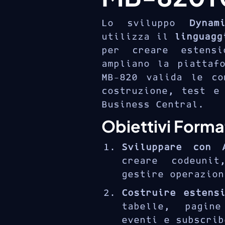
Lo sviluppo
Dynam
utilizza il
linguagg
per creare estensi
ampliano la piattaf
MB-820 valida le co
costruzione, test e
Business Central.
Obiettivi Format
Sviluppare con 
creare codeunit
gestire operazion
Costruire estens
tabelle, pagin
eventi e subscrib