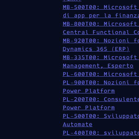
MB-500T00: Microsoft
di app per la finanz
MB-800T00: Microsoft
Central Functional C
MB-920T00: Nozioni f
Dynamics 365 (ERP)
MB-335T00: Microsoft
Management, Esperto
PL-600T00: Microsoft
PL-900T00: Nozioni f
Power Platform
PL-200T00: Consulent
Power Platform
PL-500T00: Sviluppat
Automate
PL-400T00: sviluppat