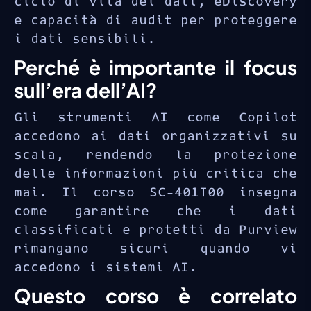
ciclo di vita dei dati, eDiscovery
Conoscenza dei framework di
e capacità di audit per proteggere
conformità normativa (GDPR,
i dati sensibili.
HIPAA, ecc.)
Perché è importante il focus
Comprensione dei concetti di
sull’era dell’AI?
deployment di AI e Copilot
Gli strumenti AI come Copilot
accedono ai dati organizzativi su
scala, rendendo la protezione
delle informazioni più critica che
mai. Il corso SC-401T00 insegna
come garantire che i dati
classificati e protetti da Purview
rimangano sicuri quando vi
accedono i sistemi AI.
Questo corso è correlato