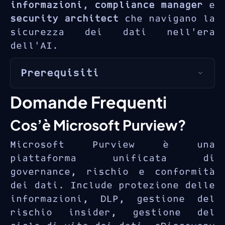
informazioni
,
compliance manager
e
security architect
che navigano la
sicurezza dei dati nell’era
dell’AI.
Prerequisiti
Comprensione base delle
Domande Frequenti
funzionalità di sicurezza e
Cos’è Microsoft Purview?
conformità Microsoft 365
Familiarità con i concetti
Microsoft Purview è una
di classificazione e
piattaforma unificata di
protezione dei dati
governance, rischio e conformità
dei dati. Include protezione delle
Esperienza con l’admin
informazioni, DLP, gestione del
center Microsoft 365 e il
rischio insider, gestione del
portale di conformità